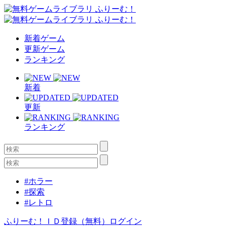
新着ゲーム
更新ゲーム
ランキング
新着
更新
ランキング
#ホラー
#探索
#レトロ
ふりーむ！ＩＤ登録（無料）
ログイン