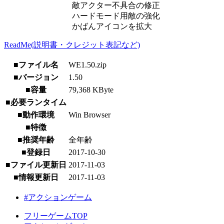
敵アクター不具合の修正
ハードモード用敵の強化
かばんアイコンを拡大
ReadMe(説明書・クレジット表記など)
■ファイル名
WE1.50.zip
■バージョン
1.50
■容量
79,368 KByte
■必要ランタイム
■動作環境
Win Browser
■特徴
■推奨年齢
全年齢
■登録日
2017-10-30
■ファイル更新日
2017-11-03
■情報更新日
2017-11-03
#アクションゲーム
フリーゲームTOP