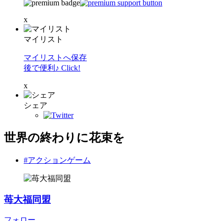
x
マイリスト
マイリストへ保存
後で便利♪ Click!
x
シェア
世界の終わりに花束を
#アクションゲーム
苺大福同盟
フォロー