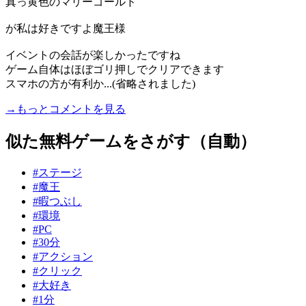
真っ黄色のマリーゴールド
が私は好きですよ魔王様
イベントの会話が楽しかったですね
ゲーム自体はほぼゴリ押しでクリアできます
スマホの方が有利か...(省略されました)
→もっとコメントを見る
似た無料ゲームをさがす（自動）
#ステージ
#魔王
#暇つぶし
#環境
#PC
#30分
#アクション
#クリック
#大好き
#1分