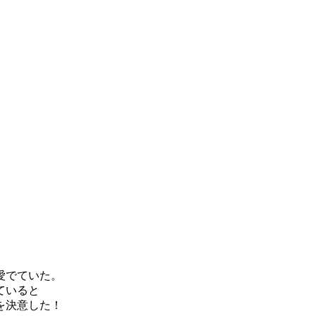
！
愛でていた。
ていると
を決意した！