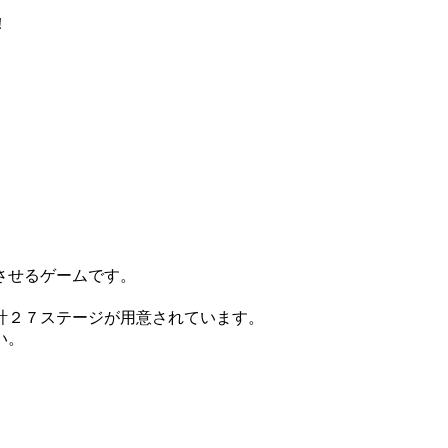
！
させるゲームです。
計２７ステージが用意されています。
い。