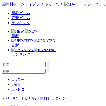
新着ゲーム
更新ゲーム
ランキング
新着
更新
ランキング
#ホラー
#探索
#レトロ
ふりーむ！ＩＤ登録（無料）
ログイン