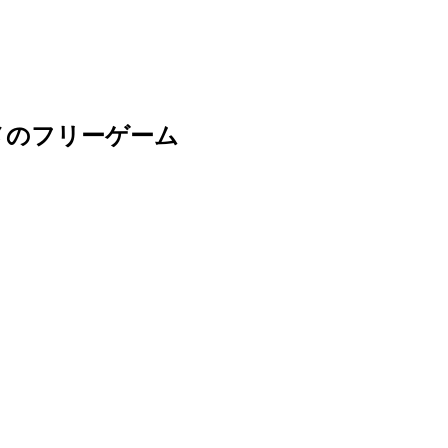
メのフリーゲーム