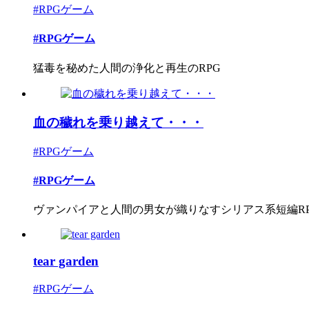
#RPGゲーム
#RPGゲーム
猛毒を秘めた人間の浄化と再生のRPG
血の穢れを乗り越えて・・・
#RPGゲーム
#RPGゲーム
ヴァンパイアと人間の男女が織りなすシリアス系短編R
tear garden
#RPGゲーム