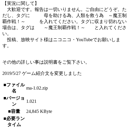
【実況に関して】
大歓迎です。報告は一切いりません。ご自由にどうぞ。た
だし、タグに 母を助ける為、人類を救う為 ～魔王制
覇作戦！～ を入れてください。タグに収まり切れない
場合は、タグは ～魔王制覇作戦！～ と入れてくださ
い。
投稿、放映サイト様はニコニコ・YouTubeでお願いしま
す。
その他の詳しい事は説明書をご覧下さい。
2019/5/27 ゲーム紹介文を変更しました
■ファイル
ma-1.02.zip
名
■バージョ
1.021
ン
■容量
24,845 KByte
■必要ラン
タイム