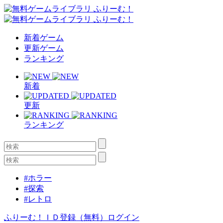
新着ゲーム
更新ゲーム
ランキング
新着
更新
ランキング
#ホラー
#探索
#レトロ
ふりーむ！ＩＤ登録（無料）
ログイン