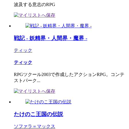
波及する意志のRPG
戦記 - 妖精界・人間界・魔界 -
ティック
ティック
RPGツクール2003で作成したアクションRPG。コンテ
ストパーク...
たけのこ王国の伝説
ソファラ＝マックス