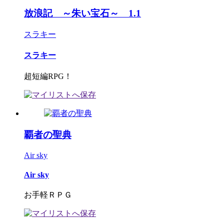
放浪記 ～朱い宝石～ 1.1
スラキー
スラキー
超短編RPG！
覇者の聖典
Air sky
Air sky
お手軽ＲＰＧ