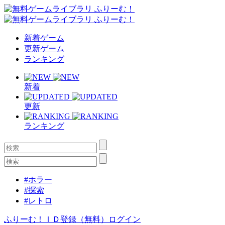
新着ゲーム
更新ゲーム
ランキング
新着
更新
ランキング
#ホラー
#探索
#レトロ
ふりーむ！ＩＤ登録（無料）
ログイン