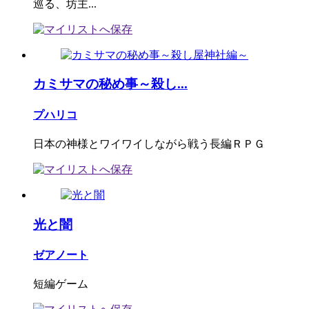
巡る、坊主...
カミサマの秘め事～殺し...
プハリコ
日本の神様とワイワイしながら戦う長編ＲＰＧ
光と闇
ゼアノート
短編ゲーム