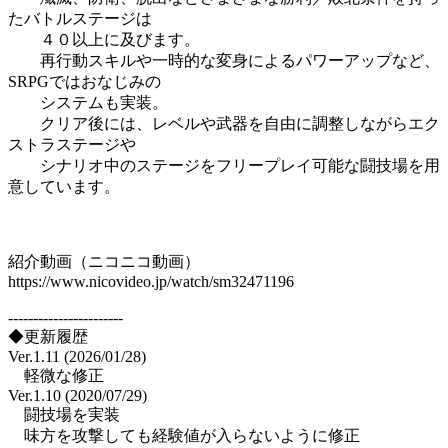
たバトルステージは
４０以上に及びます。
再行動スキルや一時的な変身によるパワーアップなど、
SRPGではおなじみの
システムも実装。
クリア後には、レベルや武器を自由に調整しながらエク
ストラステージや
シナリオ中のステージをフリープレイ可能な闘技場を用
意しています。
紹介動画（ニコニコ動画）
https://www.nicovideo.jp/watch/sm32471196
-----------------------
◆更新履歴
Ver.1.11 (2026/01/28)
軽微な修正
Ver.1.10 (2020/07/29)
闘技場を実装
味方を攻撃しても経験値が入らないように修正