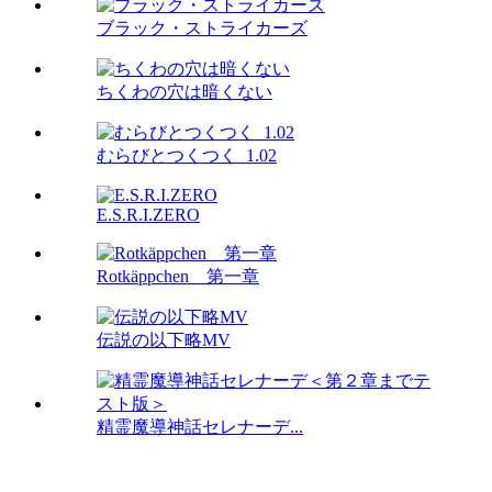
ブラック・ストライカーズ
ちくわの穴は暗くない
むらびとつくつく_1.02
E.S.R.I.ZERO
Rotkäppchen 第一章
伝説の以下略MV
精霊魔導神話セレナーデ...