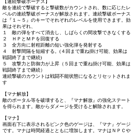
【連続撃破ボーナス】
敵を連続で撃破すると撃破数がカウントされ、数に応じたレ
ベルの連続撃破ボーナスが解放されます。連続撃破ボーナス
は『１～５』のキーでそれぞれのレベルを使用できます。効
果はそれぞれ、
１ 敵の弾をすべて消去し、しばらくの間攻撃できなくする
２ ＨＰとＭＰを回復する
３ 全方向に射程距離の短い強化弾を発射する
４ 射撃間隔を短縮する。(４回まで重ね掛け可能、効果は
戦闘終了まで継続)
５ 攻撃力と防御力が上昇（５回まで重ね掛け可能、効果は
戦闘終了まで継続）
連続撃破のカウントは戦闘不能状態になるとリセットされま
す
【マナ解放】
敵のポータル等を破壊すると、『マナ解放』の強化ステート
を得られます。敵からダメージを受けると解除されます。
【マナ】
画面右下に表示されるピンク色のゲージは、『マナ』ゲージ
です。マナは時間経過とともに増加します。マナはＮＰＣや