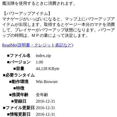
魔法陣を使用するときに消費されます。
【パワーアップアイテム】
マナゲージがいっぱいになると、マップ上にパワーアップア
イテムが出現します。取得するとゲージ一本分のマナを消費
して、プレイヤーがパワーアップ状態になります。パワーア
ップの時間は、ＭＰの量によって決定します。
ReadMe(説明書・クレジット表記など)
■ファイル名
index.zip
■バージョン
1.00
■容量
44,128 KByte
■必要ランタイム
■動作環境
Win Browser
■特徴
■推奨年齢
全年齢
■登録日
2016-12-31
■ファイル更新日
2016-12-31
■情報更新日
2016-12-31