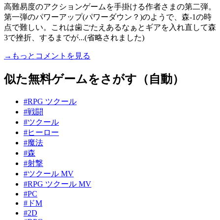
高難易度のアクションゲームを手掛ける作者さまの第二弾。
第一弾のパワーアップ(パワーダウン？)のようで、森-1の時
点で難しい。これは歯ごたえあるなぁとギアを入れ直して森
3で挫折、するまでが...(省略されました)
→もっとコメントを見る
似た無料ゲームをさがす（自動）
#RPG ツクール
#戦闘
#ツクール
#ヒーロー
#魔法
#森
#射撃
#ツクール MV
#RPG ツクール MV
#PC
#ドM
#2D