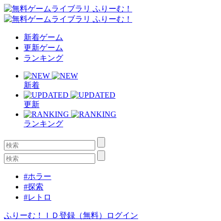
新着ゲーム
更新ゲーム
ランキング
新着
更新
ランキング
#ホラー
#探索
#レトロ
ふりーむ！ＩＤ登録（無料）
ログイン