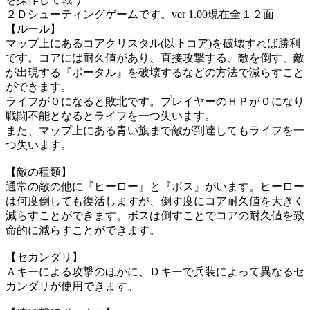
２Ｄシューティングゲームです。ver 1.00現在全１２面
【ルール】
マップ上にあるコアクリスタル(以下コア)を破壊すれば勝利
です。コアには耐久値があり、直接攻撃する、敵を倒す、敵
が出現する『ポータル』を破壊するなどの方法で減らすこと
ができます。
ライフが０になると敗北です。プレイヤーのＨＰが０になり
戦闘不能となるとライフを一つ失います。
また、マップ上にある青い旗まで敵が到達してもライフを一
つ失います。
【敵の種類】
通常の敵の他に『ヒーロー』と『ボス』がいます。ヒーロー
は何度倒しても復活しますが、倒す度にコア耐久値を大きく
減らすことができます。ボスは倒すことでコアの耐久値を致
命的に減らすことができます。
【セカンダリ】
Ａキーによる攻撃のほかに、Ｄキーで兵装によって異なるセ
カンダリが使用できます。