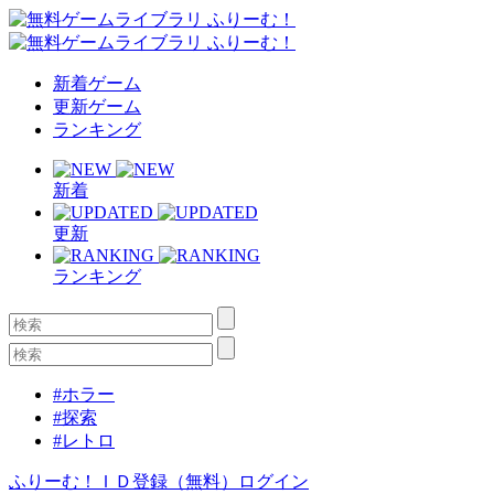
新着ゲーム
更新ゲーム
ランキング
新着
更新
ランキング
#ホラー
#探索
#レトロ
ふりーむ！ＩＤ登録（無料）
ログイン