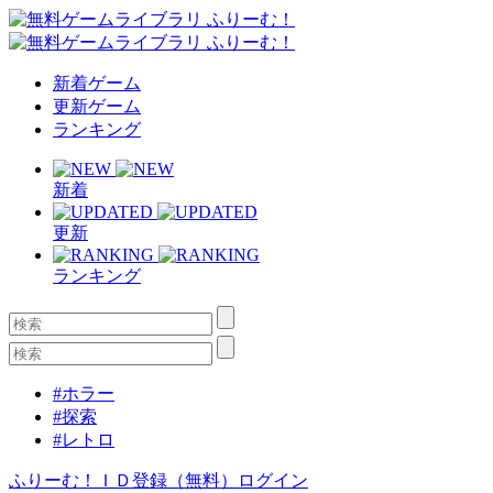
新着ゲーム
更新ゲーム
ランキング
新着
更新
ランキング
#ホラー
#探索
#レトロ
ふりーむ！ＩＤ登録（無料）
ログイン