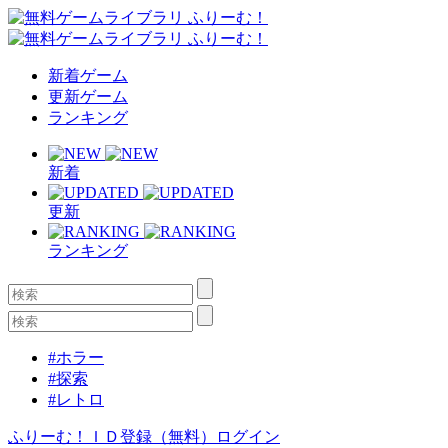
新着ゲーム
更新ゲーム
ランキング
新着
更新
ランキング
#ホラー
#探索
#レトロ
ふりーむ！ＩＤ登録（無料）
ログイン