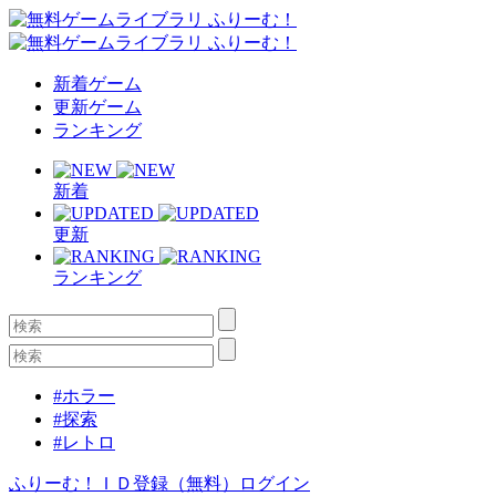
新着ゲーム
更新ゲーム
ランキング
新着
更新
ランキング
#ホラー
#探索
#レトロ
ふりーむ！ＩＤ登録（無料）
ログイン