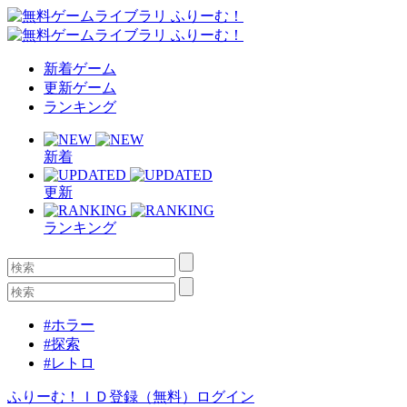
新着ゲーム
更新ゲーム
ランキング
新着
更新
ランキング
#ホラー
#探索
#レトロ
ふりーむ！ＩＤ登録（無料）
ログイン