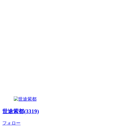
世途紫都(3319)
フォロー