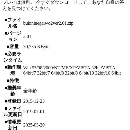
プレイは無料。 今すぐダウンロードして、あなた自身の答
えを見つけてください。
■ファイ
bukininegaiwo2ver2.01.zip
ル名
■バージ
2.01
ョン
■容量
30,735 KByte
■必要ラ
ンタイム
■動作環
Win 95/98/2000/NT/ME/XP/VISTA 32bit/VISTA
64bit/7 32bit/7 64bit/8 32bit/8 64bit/10 32bit/10 64bit
境
■特徴
■推奨年
全年齢
齢
■登録日
2015-12-23
■ファイ
2019-07-01
ル更新日
■情報更
2025-03-20
新日