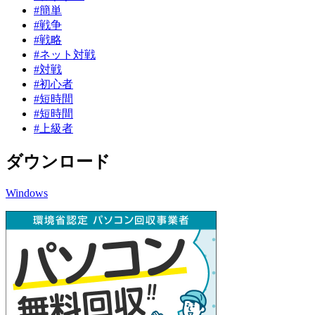
#簡単
#戦争
#戦略
#ネット対戦
#対戦
#初心者
#短時間
#短時間
#上級者
ダウンロード
Windows