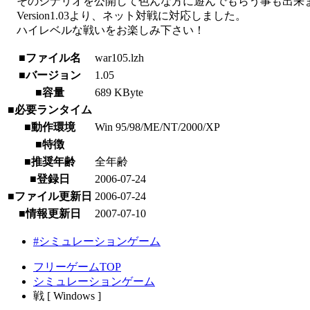
そのシナリオを公開して色んな方に遊んでもらう事も出来
Version1.03より、ネット対戦に対応しました。
ハイレベルな戦いをお楽しみ下さい！
■ファイル名
war105.lzh
■バージョン
1.05
■容量
689 KByte
■必要ランタイム
■動作環境
Win 95/98/ME/NT/2000/XP
■特徴
■推奨年齢
全年齢
■登録日
2006-07-24
■ファイル更新日
2006-07-24
■情報更新日
2007-07-10
#シミュレーションゲーム
フリーゲームTOP
シミュレーションゲーム
戦 [ Windows ]