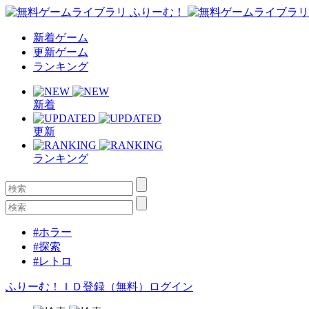
新着ゲーム
更新ゲーム
ランキング
新着
更新
ランキング
#ホラー
#探索
#レトロ
ふりーむ！ＩＤ登録（無料）
ログイン