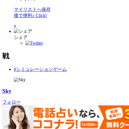
マイリストへ保存
後で便利♪ Click!
x
シェア
戦
#シミュレーションゲーム
Sky
フォロー