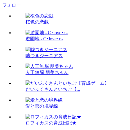
フォロー
桜色の恋戯
遊園地 - C･love･r -
嘘つきジーニアス
人工無脳 朋美ちゃん
だいふくさんといちご【...
愛と恋の境界線
ロフィカスの育成日記★