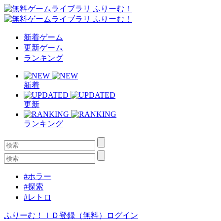
新着ゲーム
更新ゲーム
ランキング
新着
更新
ランキング
#ホラー
#探索
#レトロ
ふりーむ！ＩＤ登録（無料）
ログイン