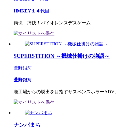
HMKEY１４代目
爽快！痛快！バイオレンスデスゲーム！
SUPERSTITION ～機械仕掛けの物語～
萱野銀河
萱野銀河
廃工場からの脱出を目指すサスペンスホラーADV。
ナンパまち