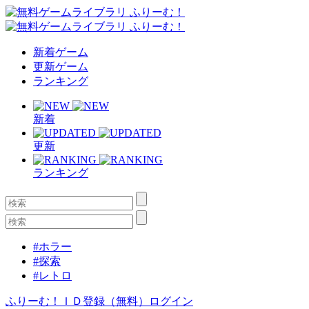
新着ゲーム
更新ゲーム
ランキング
新着
更新
ランキング
#ホラー
#探索
#レトロ
ふりーむ！ＩＤ登録（無料）
ログイン