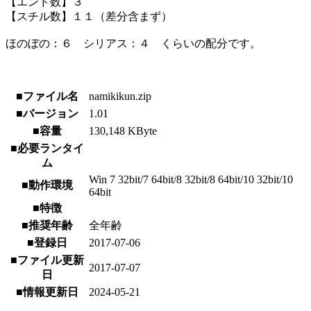
【エンド数】３
【スチル数】１１（差分含まず）
ほのぼの：６ シリアス：４ くらいの配分です。
■ファイル名
namikikun.zip
■バージョン
1.01
■容量
130,148 KByte
■必要ランタイ
ム
Win 7 32bit/7 64bit/8 32bit/8 64bit/10 32bit/10
■動作環境
64bit
■特徴
■推奨年齢
全年齢
■登録日
2017-07-06
■ファイル更新
2017-07-07
日
■情報更新日
2024-05-21