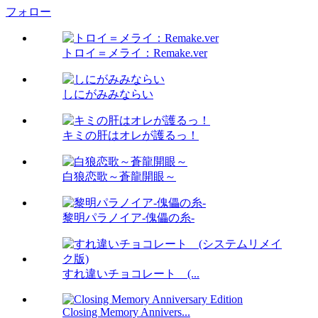
フォロー
トロイ＝メライ：Remake.ver
しにがみみならい
キミの肝はオレが護るっ！
白狼恋歌～蒼龍開眼～
黎明パラノイア-傀儡の糸-
すれ違いチョコレート (...
Closing Memory Annivers...