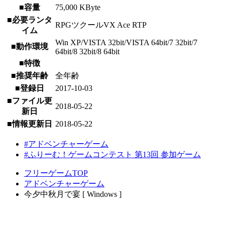
■容量
75,000 KByte
■必要ランタ
RPGツクールVX Ace RTP
イム
Win XP/VISTA 32bit/VISTA 64bit/7 32bit/7
■動作環境
64bit/8 32bit/8 64bit
■特徴
■推奨年齢
全年齢
■登録日
2017-10-03
■ファイル更
2018-05-22
新日
■情報更新日
2018-05-22
#アドベンチャーゲーム
#ふりーむ！ゲームコンテスト 第13回 参加ゲーム
フリーゲームTOP
アドベンチャーゲーム
今夕中秋月で宴 [ Windows ]