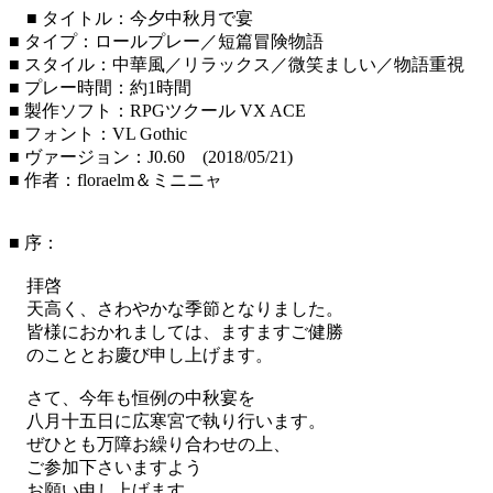
■ タイトル：今夕中秋月で宴
■ タイプ：ロールプレー／短篇冒険物語
■ スタイル：中華風／リラックス／微笑ましい／物語重視
■ プレー時間：約1時間
■ 製作ソフト：RPGツクール VX ACE
■ フォント：VL Gothic
■ ヴァージョン：J0.60 (2018/05/21)
■ 作者：floraelm＆ミニニャ
■ 序：
拝啓
天高く、さわやかな季節となりました。
皆様におかれましては、ますますご健勝
のこととお慶び申し上げます。
さて、今年も恒例の中秋宴を
八月十五日に広寒宮で執り行います。
ぜひとも万障お繰り合わせの上、
ご参加下さいますよう
お願い申し上げます。