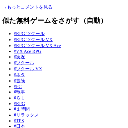
→もっとコメントを見る
似た無料ゲームをさがす（自動）
#RPG ツクール
#RPG ツクール VX
#RPG ツクール VX Ace
#VX Ace RPG
#実況
#ツクール
#ツクール VX
#ネタ
#冒険
#PC
#執事
#ＧＬ
#RPG
#１時間
#リラックス
#TPS
#日本