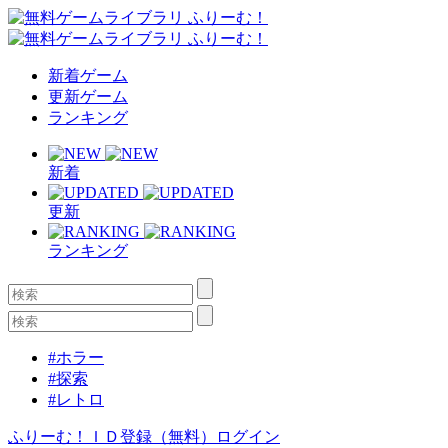
新着ゲーム
更新ゲーム
ランキング
新着
更新
ランキング
#ホラー
#探索
#レトロ
ふりーむ！ＩＤ登録（無料）
ログイン