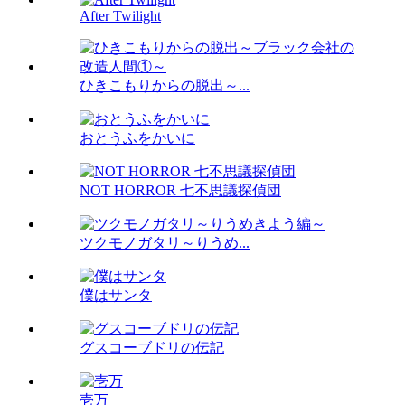
After Twilight
ひきこもりからの脱出～...
おとうふをかいに
NOT HORROR 七不思議探偵団
ツクモノガタリ～りうめ...
僕はサンタ
グスコーブドリの伝記
壱万