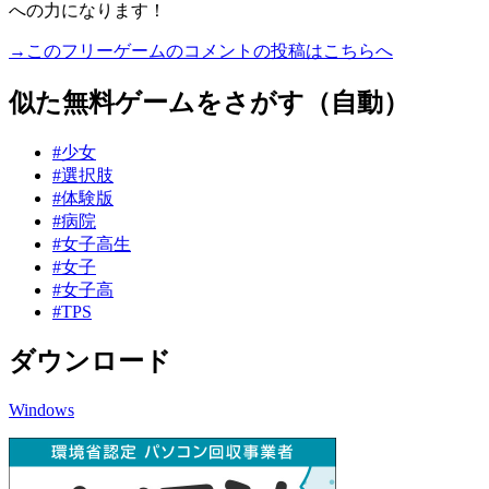
への力になります！
→このフリーゲームのコメントの投稿はこちらへ
似た無料ゲームをさがす（自動）
#少女
#選択肢
#体験版
#病院
#女子高生
#女子
#女子高
#TPS
ダウンロード
Windows