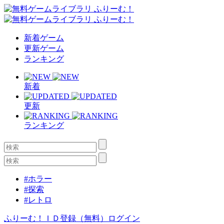
新着ゲーム
更新ゲーム
ランキング
新着
更新
ランキング
#ホラー
#探索
#レトロ
ふりーむ！ＩＤ登録（無料）
ログイン