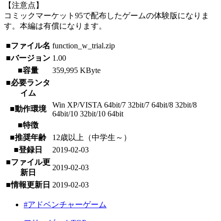
【注意点】
コミックマーケット95で配布したゲームの体験版になりま
す。本編は有償になります。
■ファイル名
function_w_trial.zip
■バージョン
1.00
■容量
359,995 KByte
■必要ランタ
イム
Win XP/VISTA 64bit/7 32bit/7 64bit/8 32bit/8
■動作環境
64bit/10 32bit/10 64bit
■特徴
■推奨年齢
12歳以上（中学生～）
■登録日
2019-02-03
■ファイル更
2019-02-03
新日
■情報更新日
2019-02-03
#アドベンチャーゲーム