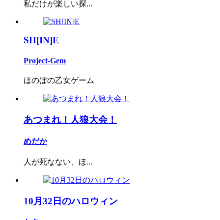
私だけが楽しい探...
SH[IN]E
Project-Gem
ほのぼの乙女ゲーム
あつまれ！人狼大会！
めだか
人が死なない、ほ...
10月32日のハロウィン