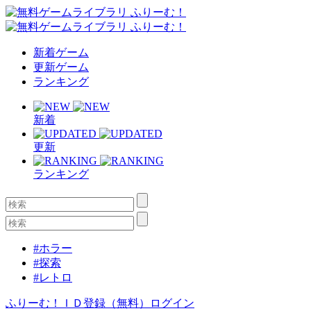
新着ゲーム
更新ゲーム
ランキング
新着
更新
ランキング
#ホラー
#探索
#レトロ
ふりーむ！ＩＤ登録（無料）
ログイン