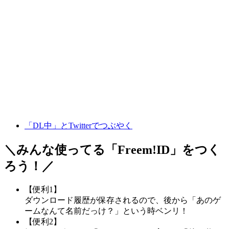
「DL中」とTwitterでつぶやく
＼みんな使ってる「
Freem!ID
」をつく
ろう！／
【便利1】
ダウンロード履歴が保存されるので、後から「あのゲ
ームなんて名前だっけ？」という時ベンリ！
【便利2】