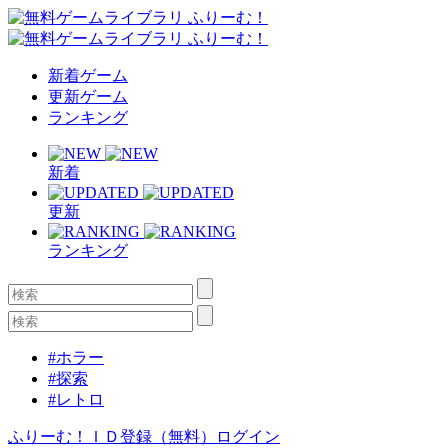
新着ゲーム
更新ゲーム
ランキング
新着
更新
ランキング
#ホラー
#探索
#レトロ
ふりーむ！ＩＤ登録（無料）
ログイン