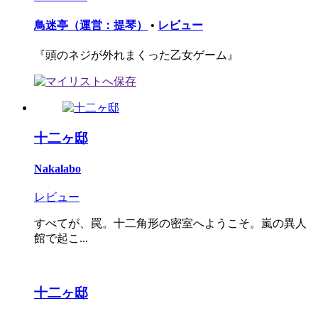
鳥迷亭（運営：提琴）
•
レビュー
『頭のネジが外れまくった乙女ゲーム』
十二ヶ邸
Nakalabo
レビュー
すべてが、罠。十二角形の密室へようこそ。嵐の異人
館で起こ...
十二ヶ邸