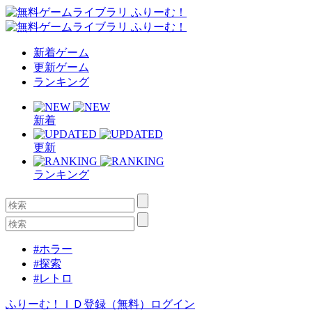
新着ゲーム
更新ゲーム
ランキング
新着
更新
ランキング
#ホラー
#探索
#レトロ
ふりーむ！ＩＤ登録（無料）
ログイン