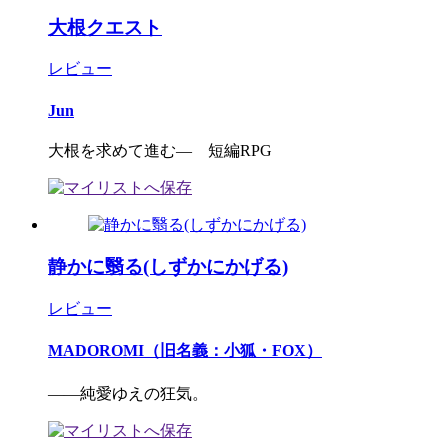
大根クエスト
レビュー
Jun
大根を求めて進む― 短編RPG
静かに翳る(しずかにかげる)
レビュー
MADOROMI（旧名義：小狐・FOX）
――純愛ゆえの狂気。