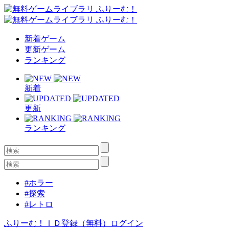
新着ゲーム
更新ゲーム
ランキング
新着
更新
ランキング
#ホラー
#探索
#レトロ
ふりーむ！ＩＤ登録（無料）
ログイン