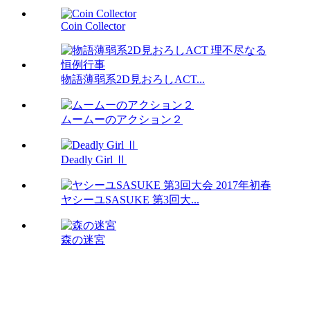
Coin Collector
物語薄弱系2D見おろしACT...
ムームーのアクション２
Deadly Girl Ⅱ
ヤシーユSASUKE 第3回大...
森の迷宮