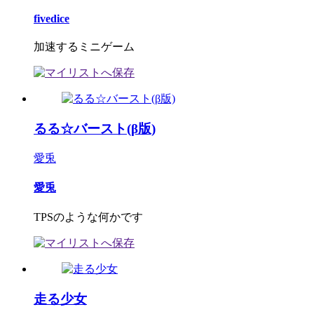
fivedice
加速するミニゲーム
るる☆バースト(β版)
愛兎
愛兎
TPSのような何かです
走る少女