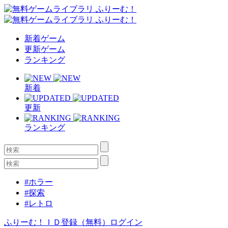
新着ゲーム
更新ゲーム
ランキング
新着
更新
ランキング
#ホラー
#探索
#レトロ
ふりーむ！ＩＤ登録（無料）
ログイン