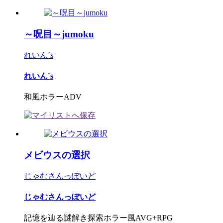
～呪目～jumoku
れいん`s
れいん`s
和風ホラーADV
メビウスの選択
じゃむさんっぽいど
じゃむさんっぽいど
記憶を辿る謎解き探索ホラー風AVG+RPG