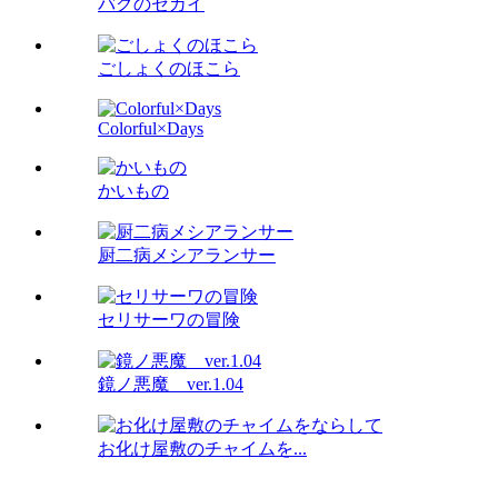
バグのセカイ
ごしょくのほこら
Colorful×Days
かいもの
厨二病メシアランサー
セリサーワの冒険
鏡ノ悪魔 ver.1.04
お化け屋敷のチャイムを...