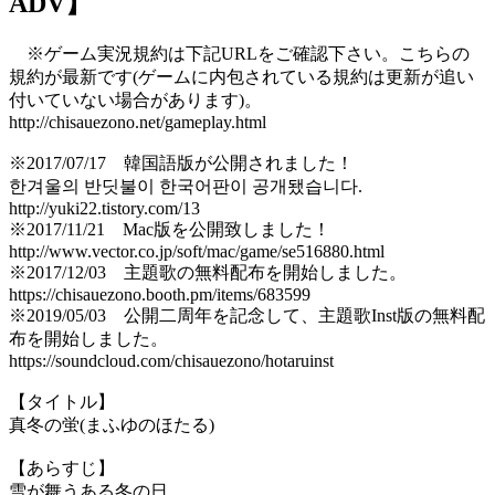
ADV】
※ゲーム実況規約は下記URLをご確認下さい。こちらの
規約が最新です(ゲームに内包されている規約は更新が追い
付いていない場合があります)。
http://chisauezono.net/gameplay.html
※2017/07/17 韓国語版が公開されました！
한겨울의 반딧불이 한국어판이 공개됐습니다.
http://yuki22.tistory.com/13
※2017/11/21 Mac版を公開致しました！
http://www.vector.co.jp/soft/mac/game/se516880.html
※2017/12/03 主題歌の無料配布を開始しました。
https://chisauezono.booth.pm/items/683599
※2019/05/03 公開二周年を記念して、主題歌Inst版の無料配
布を開始しました。
https://soundcloud.com/chisauezono/hotaruinst
【タイトル】
真冬の蛍(まふゆのほたる)
【あらすじ】
雪が舞うある冬の日。