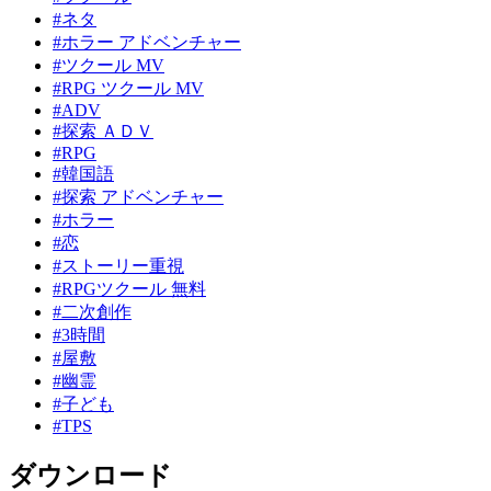
#ネタ
#ホラー アドベンチャー
#ツクール MV
#RPG ツクール MV
#ADV
#探索 ＡＤＶ
#RPG
#韓国語
#探索 アドベンチャー
#ホラー
#恋
#ストーリー重視
#RPGツクール 無料
#二次創作
#3時間
#屋敷
#幽霊
#子ども
#TPS
ダウンロード