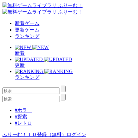
新着ゲーム
更新ゲーム
ランキング
新着
更新
ランキング
#ホラー
#探索
#レトロ
ふりーむ！ＩＤ登録（無料）
ログイン