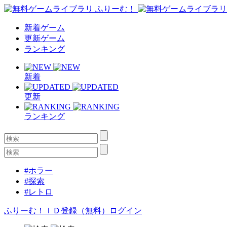
新着ゲーム
更新ゲーム
ランキング
新着
更新
ランキング
#ホラー
#探索
#レトロ
ふりーむ！ＩＤ登録（無料）
ログイン