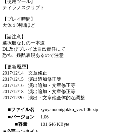
【使用ツール】
ティラノスクリプト
【プレイ時間】
大体１時間ほど
【諸注意】
選択肢なしの一本道
DL及びプレイは自己責任にて
恐怖、残酷表現あるので注意
【更新履歴】
2017/12/14 文章修正
2017/12/15 演出追加修正等
2017/12/16 演出追加・文章修正等
2017/12/18 演出追加・文章修正等
2017/12/20 演出・文章他全体的な調整
■ファイル名
zyuyanoonigokko_ver.1.06.zip
■バージョン
1.06
■容量
101,646 KByte
■必要ランタイム