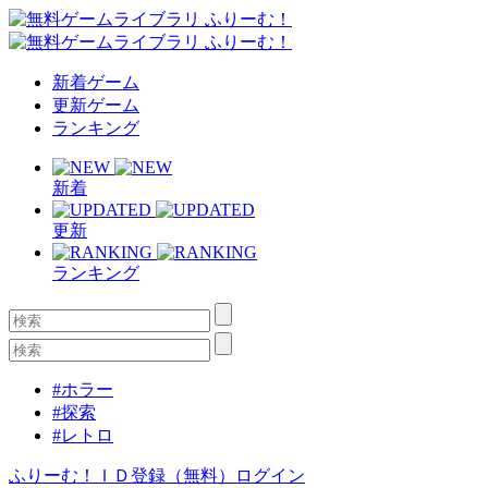
新着ゲーム
更新ゲーム
ランキング
新着
更新
ランキング
#ホラー
#探索
#レトロ
ふりーむ！ＩＤ登録（無料）
ログイン