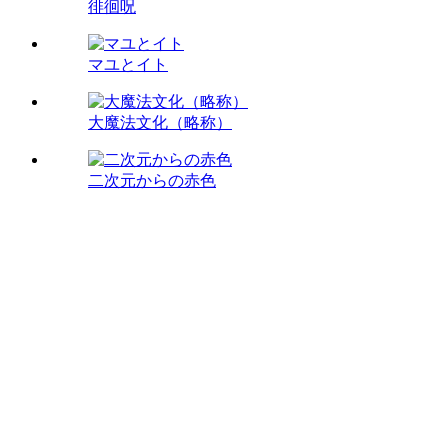
徘徊呪
マユとイト
大魔法文化（略称）
二次元からの赤色