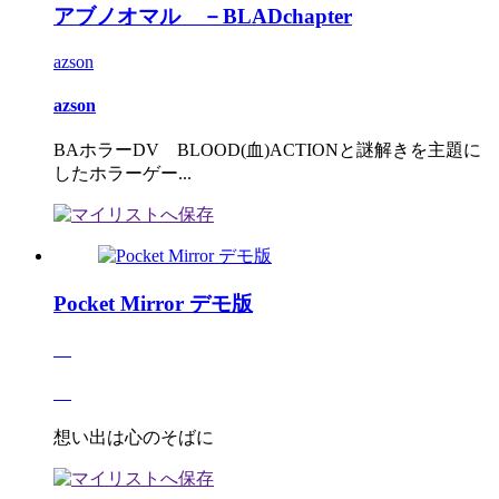
アブノオマル －BLADchapter
azson
azson
BAホラーDV BLOOD(血)ACTIONと謎解きを主題に
したホラーゲー...
Pocket Mirror デモ版
想い出は心のそばに