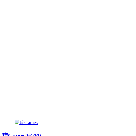
琉Games(6444)