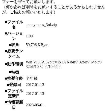
マナーを守ってお願いします。
（何かあれば削除をお願いすることがあるかもしれません
が、ご協力お願いいたします）
■ファイル
anonymous_3rd.zip
名
■バージョ
1.00
ン
■容量
59,796 KByte
■必要ラン
タイム
Win VISTA 32bit/VISTA 64bit/7 32bit/7 64bit/8
■動作環境
32bit/10 32bit/10 64bit
■特徴
■推奨年齢
全年齢
■登録日
2017-01-13
■ファイル
2017-01-13
更新日
■情報更新
2023-05-01
日