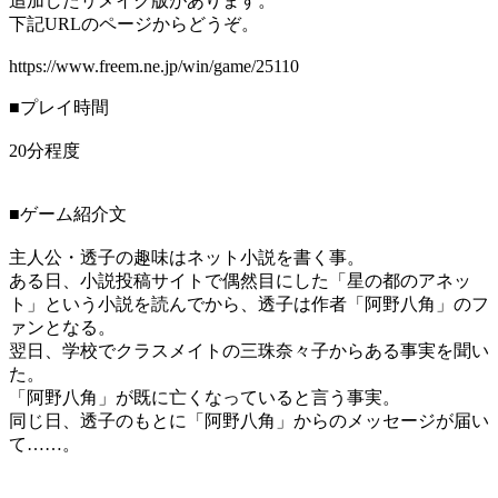
追加したリメイク版があります。
下記URLのページからどうぞ。
https://www.freem.ne.jp/win/game/25110
■プレイ時間
20分程度
■ゲーム紹介文
主人公・透子の趣味はネット小説を書く事。
ある日、小説投稿サイトで偶然目にした「星の都のアネッ
ト」という小説を読んでから、透子は作者「阿野八角」のフ
ァンとなる。
翌日、学校でクラスメイトの三珠奈々子からある事実を聞い
た。
「阿野八角」が既に亡くなっていると言う事実。
同じ日、透子のもとに「阿野八角」からのメッセージが届い
て……。