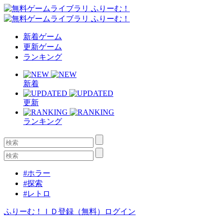
新着ゲーム
更新ゲーム
ランキング
新着
更新
ランキング
#ホラー
#探索
#レトロ
ふりーむ！ＩＤ登録（無料）
ログイン