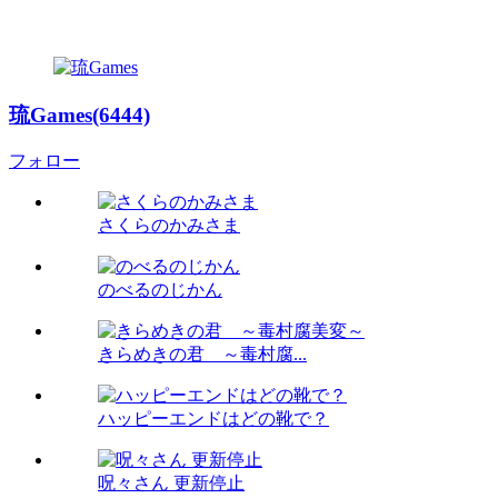
琉Games(6444)
フォロー
さくらのかみさま
のべるのじかん
きらめきの君 ～毒村腐...
ハッピーエンドはどの靴で？
呪々さん 更新停止