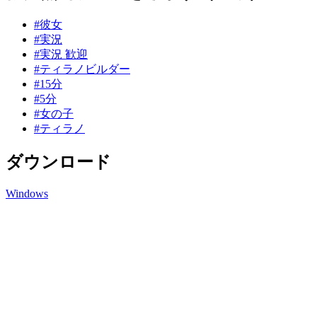
#彼女
#実況
#実況 歓迎
#ティラノビルダー
#15分
#5分
#女の子
#ティラノ
ダウンロード
Windows