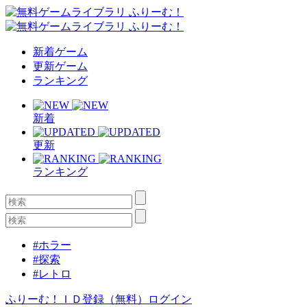
新着ゲーム
更新ゲーム
ランキング
新着
更新
ランキング
#ホラー
#探索
#レトロ
ふりーむ！ＩＤ登録（無料）
ログイン