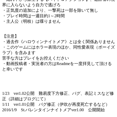
界に入らないよう自力で逃げろ
・正気度の追加により、一撃死は一部を除いて無し
・プレイ時間は一週目約1～2時間
・主人公（明枝）は喋りません
【注意】
・過去作《ハロウィンナイトメア》とは全く関係ありません
・このゲームにはホラー表現のほか、同性愛表現（ボーイズ
ラブ）を含みます
苦手な方はプレイをお控えください
・動画投稿者・実況者の方はReadmeを一度拝見して頂ける
と幸いです
1/23 ver1.02公開 難易度下方修正、バグ、表記ミスなど修
正（詳細はブログにて）
1/11 ver1.01公開 バグ修正（伊吹が再度死亡するなど）
2016/1/9 St.バレンタインナイトメアver1.00 公開開始