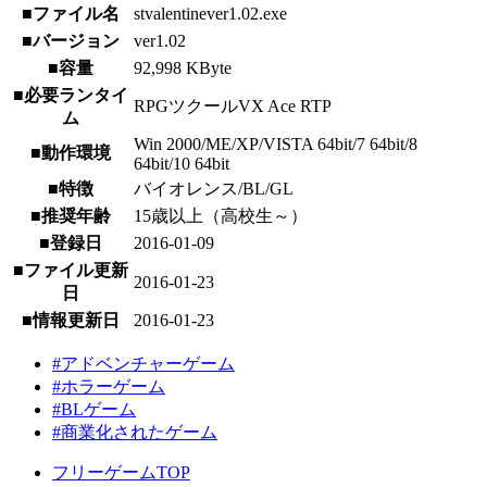
■ファイル名
stvalentinever1.02.exe
■バージョン
ver1.02
■容量
92,998 KByte
■必要ランタイ
RPGツクールVX Ace RTP
ム
Win 2000/ME/XP/VISTA 64bit/7 64bit/8
■動作環境
64bit/10 64bit
■特徴
バイオレンス/BL/GL
■推奨年齢
15歳以上（高校生～）
■登録日
2016-01-09
■ファイル更新
2016-01-23
日
■情報更新日
2016-01-23
#アドベンチャーゲーム
#ホラーゲーム
#BLゲーム
#商業化されたゲーム
フリーゲームTOP