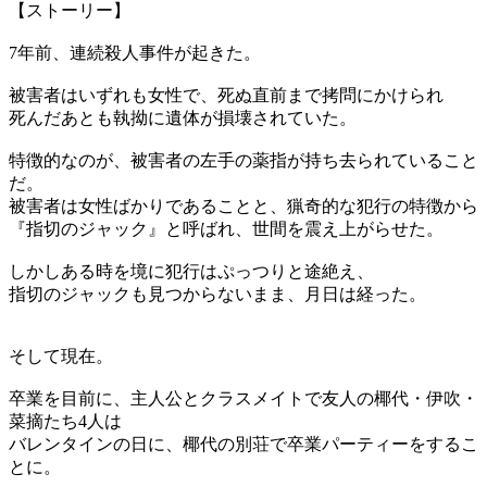
【ストーリー】
7年前、連続殺人事件が起きた。
被害者はいずれも女性で、死ぬ直前まで拷問にかけられ
死んだあとも執拗に遺体が損壊されていた。
特徴的なのが、被害者の左手の薬指が持ち去られていること
だ。
被害者は女性ばかりであることと、猟奇的な犯行の特徴から
『指切のジャック』と呼ばれ、世間を震え上がらせた。
しかしある時を境に犯行はぷっつりと途絶え、
指切のジャックも見つからないまま、月日は経った。
そして現在。
卒業を目前に、主人公とクラスメイトで友人の椰代・伊吹・
菜摘たち4人は
バレンタインの日に、椰代の別荘で卒業パーティーをするこ
とに。