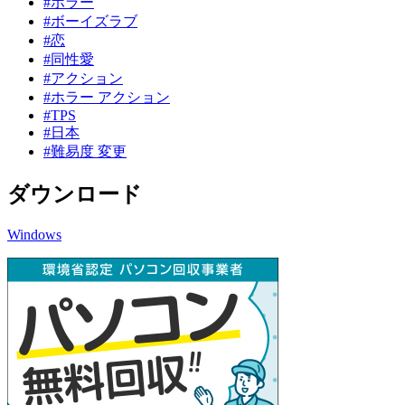
#ホラー
#ボーイズラブ
#恋
#同性愛
#アクション
#ホラー アクション
#TPS
#日本
#難易度 変更
ダウンロード
Windows