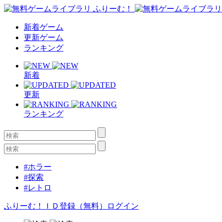
新着ゲーム
更新ゲーム
ランキング
新着
更新
ランキング
#ホラー
#探索
#レトロ
ふりーむ！ＩＤ登録（無料）
ログイン