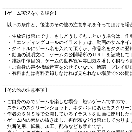
---------------------------------------------------------------------------------
【ゲーム実況をする場合】
以下の条件と、後述のその他の注意事項を守って頂ける場
・生放送は禁止です。もしどうしても…という場合は、作
・「エンディングロールのイラスト」は、動画のサムネイ
・タイトルにゲーム名を入れて頂くか、作品名をタグに登
・動画の説明文に、ゲームの公開場所のＵＲＬを記載して
・誹謗中傷目的、ゲームの世界観や雰囲気を著しく損なう動
・ご自身の声や機械音声をのせていない、所謂「プレイ動
・有料または有料登録しなければ見られない場所での公開は
---------------------------------------------------------------------------------
【その他の注意事項】
・ご自身のみでゲームを楽しむ場合、短いゲームですので、
スチルのスクリーンショット、ネタバレにあたるスクリー
・作者のＳＮＳ等で公開しているイラストを動画に使用した
・ゲーム内の素材の抜き出し、再配布などは禁止しておりま
無断使用、転載、加工、配布なども禁止です。