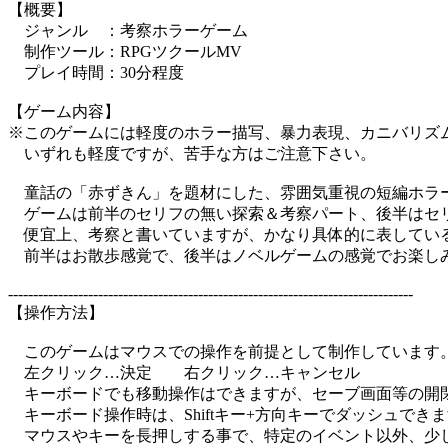
【概要】
ジャンル ：考察ホラーゲーム
制作ツール：RPGツクールMV
プレイ時間：30分程度
【ゲーム内容】
※このゲームには軽度のホラー描写、暴力表現、カニバリズ
いずれも軽度ですが、苦手な方はご注意下さい。
童話の「赤ずきん」を題材にした、雰囲気重視の短編ホラ
ゲームは前半のセリフの無い探索＆考察パート、後半はセ
便宜上、考察と書いていますが、かなり具体的に表してい
前半はお散歩感覚で、後半はノベルゲームの感覚でお楽し
---------------------------------------------------------------------------------
【操作方法】
このゲームはマウスでの操作を前提として制作していま
左クリック…決定 右クリック…キャンセル
キーボードでも移動操作はできますが、セーブ画面等の開
キーボード操作時は、Shiftキー+方向キーでダッシュでき
マウスやキーを長押しする事で、特定のイベント以外、少