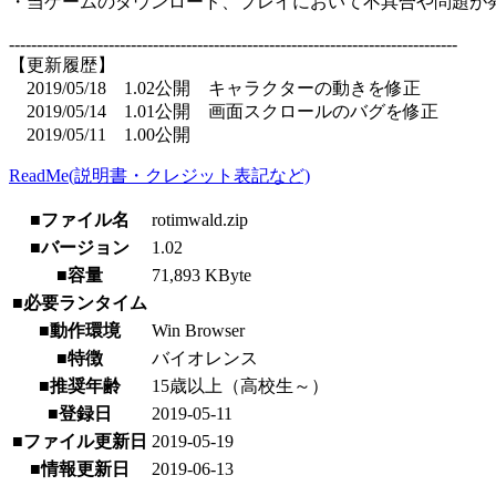
・当ゲームのダウンロード、プレイにおいて不具合や問題が
---------------------------------------------------------------------------------
【更新履歴】
2019/05/18 1.02公開 キャラクターの動きを修正
2019/05/14 1.01公開 画面スクロールのバグを修正
2019/05/11 1.00公開
ReadMe(説明書・クレジット表記など)
■ファイル名
rotimwald.zip
■バージョン
1.02
■容量
71,893 KByte
■必要ランタイム
■動作環境
Win Browser
■特徴
バイオレンス
■推奨年齢
15歳以上（高校生～）
■登録日
2019-05-11
■ファイル更新日
2019-05-19
■情報更新日
2019-06-13