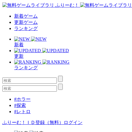
新着ゲーム
更新ゲーム
ランキング
新着
更新
ランキング
#ホラー
#探索
#レトロ
ふりーむ！ＩＤ登録（無料）
ログイン