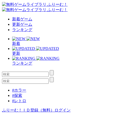
新着ゲーム
更新ゲーム
ランキング
新着
更新
ランキング
#ホラー
#探索
#レトロ
ふりーむ！ＩＤ登録（無料）
ログイン