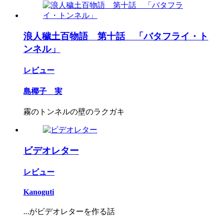
浪人穢土百物語 第十話 「バタフライ・ト
ンネル」
レビュー
島椰子 実
霧のトンネルの壁のラクガキ
ビデオレター
レビュー
Kanoguti
...がビデオレターを作る話