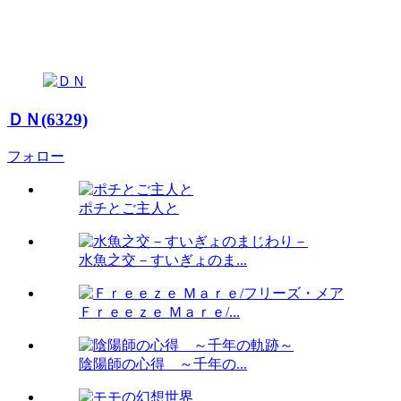
ＤＮ(6329)
フォロー
ポチとご主人と
水魚之交－すいぎょのま...
Ｆｒｅｅｚｅ Ｍａｒｅ/...
陰陽師の心得 ～千年の...