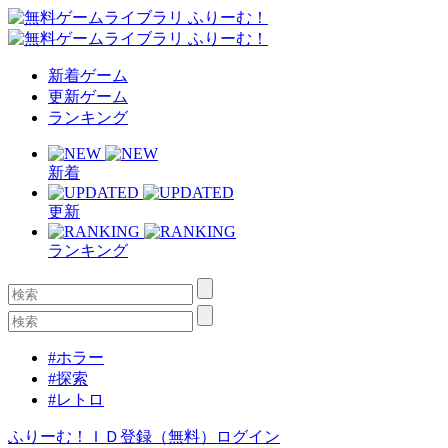
新着ゲーム
更新ゲーム
ランキング
新着
更新
ランキング
#ホラー
#探索
#レトロ
ふりーむ！ＩＤ登録（無料）
ログイン