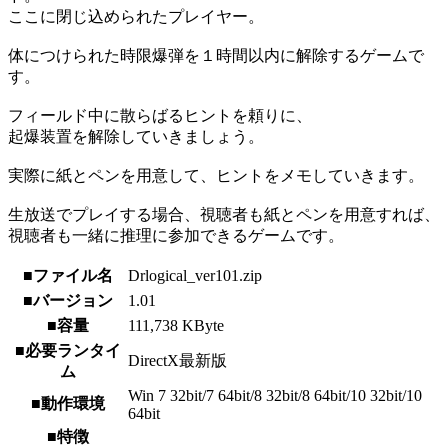
ここに閉じ込められたプレイヤー。
体につけられた時限爆弾を１時間以内に解除するゲームで
す。
フィールド中に散らばるヒントを頼りに、
起爆装置を解除していきましょう。
実際に紙とペンを用意して、ヒントをメモしていきます。
生放送でプレイする場合、視聴者も紙とペンを用意すれば、
視聴者も一緒に推理に参加できるゲームです。
■ファイル名
Drlogical_ver101.zip
■バージョン
1.01
■容量
111,738 KByte
■必要ランタイ
DirectX最新版
ム
Win 7 32bit/7 64bit/8 32bit/8 64bit/10 32bit/10
■動作環境
64bit
■特徴