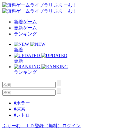
新着ゲーム
更新ゲーム
ランキング
新着
更新
ランキング
#ホラー
#探索
#レトロ
ふりーむ！ＩＤ登録（無料）
ログイン