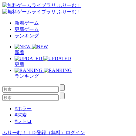
新着ゲーム
更新ゲーム
ランキング
新着
更新
ランキング
#ホラー
#探索
#レトロ
ふりーむ！ＩＤ登録（無料）
ログイン