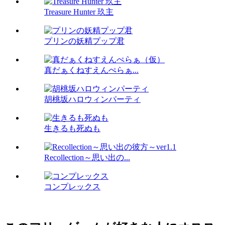
Treasure Hunter 玖主
プリンの妖精プップ君
真だぁくねすえんぺらぁ...
胡桃坂ハロウィンパーティ
生きるも死ぬも
Recollection～思い出の...
コンプレックス