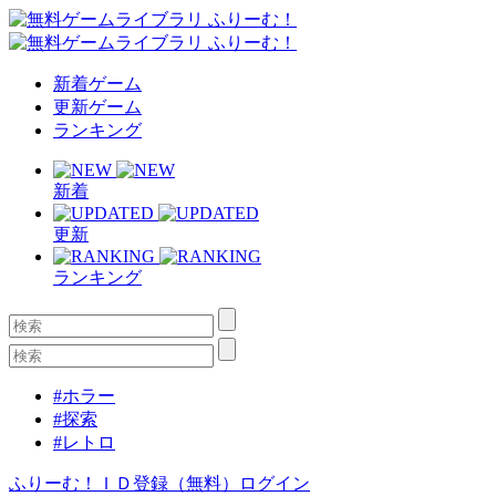
新着ゲーム
更新ゲーム
ランキング
新着
更新
ランキング
#ホラー
#探索
#レトロ
ふりーむ！ＩＤ登録（無料）
ログイン