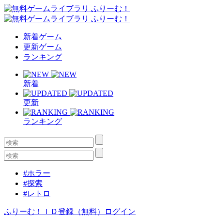
新着ゲーム
更新ゲーム
ランキング
新着
更新
ランキング
#ホラー
#探索
#レトロ
ふりーむ！ＩＤ登録（無料）
ログイン