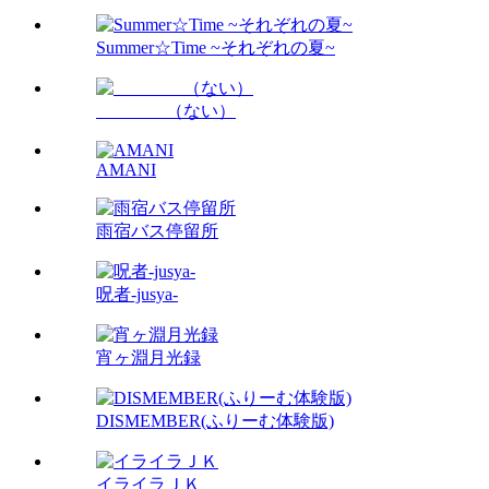
Summer☆Time ~それぞれの夏~
（ない）
AMANI
雨宿バス停留所
呪者-jusya-
宵ヶ淵月光録
DISMEMBER(ふりーむ体験版)
イライラＪＫ