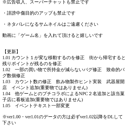
※広告収入、スーパーチャットも禁止です
・誹謗中傷目的のアップも禁止です
・ネタバレになるサムネイルはご遠慮ください
動画に「ゲーム名」を入れて頂けると嬉しいです
【更新】
1.01 カウント１が変な移動するのを修正 街から帰宅すると
残りポイントが残るのを修正
1.02 一部の買い物で所持金が減らないバグ修正 致命的バ
グ数個修正
1.03 カウント数の修正 飲み物製作ヒント実装 武器屋開
店 イベント追加(重要物ではありません)
1.04 他ゲームとのプチコラボによるNPC２名追加と該当菓
子店に看板追加(重要物ではありません)
1.05 イベントテキスト一部変更
※ver1.00・ver1.01のデータの方は必ずver1.02以降をDLして
下さい