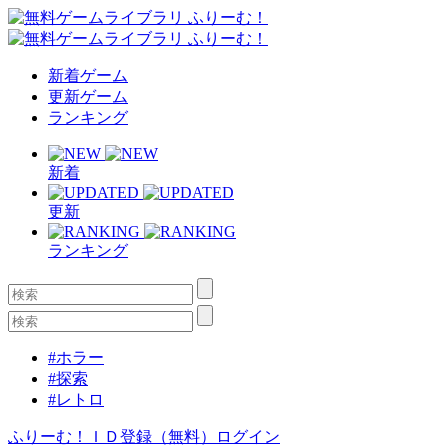
新着ゲーム
更新ゲーム
ランキング
新着
更新
ランキング
#ホラー
#探索
#レトロ
ふりーむ！ＩＤ登録（無料）
ログイン