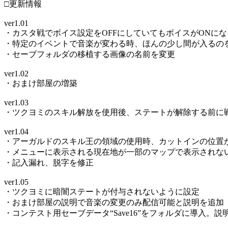
□更新情報
ver1.01
・カスタ戦でボイス設定をOFFにしていてもボイスがONに
・特定のイベントで音楽が変わる時、ほんの少し間が入るの
・セーブフォルダの移植する画像の名前を変更
ver1.02
・おまけ部屋の増築
ver1.03
・ツクヨミのスキル解放を使用後、ステートが解除する前に
ver1.04
・アーガルドのスキル王の領域の使用時、カットインの位置
・メニューに表示される現在地が一部のマップで表示されな
・記入漏れ、脱字を修正
ver1.05
・ツクヨミに暗闇ステートが付与されないように設定
・おまけ部屋の説明で音楽の変更のみ配信可能と説明を追加
・コンテスト用セーブデータ“Save16”をフォルダに導入。