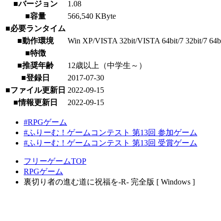
■バージョン
1.08
■容量
566,540 KByte
■必要ランタイム
■動作環境
Win XP/VISTA 32bit/VISTA 64bit/7 32bit/7 64bit/
■特徴
■推奨年齢
12歳以上（中学生～）
■登録日
2017-07-30
■ファイル更新日
2022-09-15
■情報更新日
2022-09-15
#RPGゲーム
#ふりーむ！ゲームコンテスト 第13回 参加ゲーム
#ふりーむ！ゲームコンテスト 第13回 受賞ゲーム
フリーゲームTOP
RPGゲーム
裏切り者の進む道に祝福を‐R‐ 完全版 [ Windows ]