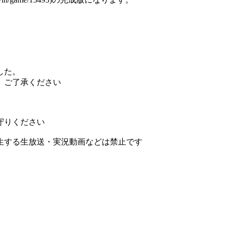
ました。
。ご了承ください
守りください
生する生放送・実況動画などは禁止です