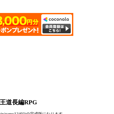
王道長編RPG
/win/game/13493)の完成版になります。