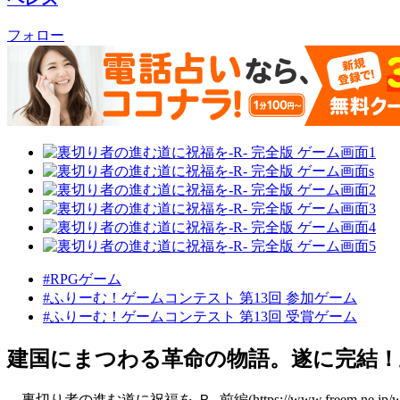
フォロー
#RPGゲーム
#ふりーむ！ゲームコンテスト 第13回 参加ゲーム
#ふりーむ！ゲームコンテスト 第13回 受賞ゲーム
建国にまつわる革命の物語。遂に完結！
裏切り者の進む道に祝福を‐Ｒ‐ 前編(https://www.freem.ne.jp