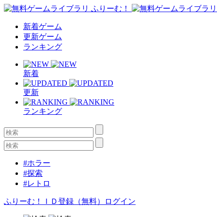
新着ゲーム
更新ゲーム
ランキング
新着
更新
ランキング
#ホラー
#探索
#レトロ
ふりーむ！ＩＤ登録（無料）
ログイン