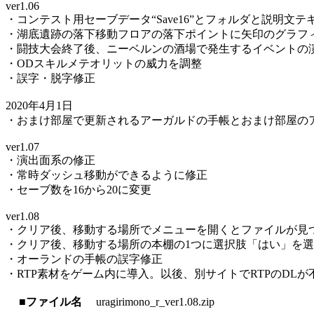
ver1.06
・コンテスト用セーブデータ“Save16”とフォルダと説明文テ
・湖底遺跡の落下移動フロアの落下ポイントに矢印のグラフ
・闘技大会終了後、ニーベルンの酒場で発生するイベントの
・ODスキルメテオリットの威力を調整
・誤字・脱字修正
2020年4月1日
・おまけ部屋で更新されるアーガルドの手帳とおまけ部屋のア
ver1.07
・演出面系の修正
・常時ダッシュ移動ができるように修正
・セーブ数を16から20に変更
ver1.08
・クリア後、移動する場所でメニューを開くとファイルが見
・クリア後、移動する場所の本棚の1つに選択肢「はい」を
・オーランドの手帳の誤字修正
・RTP素材をゲーム内に導入。以後、別サイトでRTPのDL
■ファイル名
uragirimono_r_ver1.08.zip