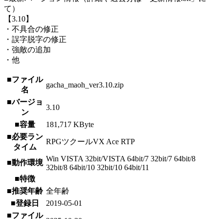
て）
【3.10】
・不具合の修正
・誤字脱字の修正
・強敵の追加
・他
■ファイル
gacha_maoh_ver3.10.zip
名
■バージョ
3.10
ン
■容量
181,717 KByte
■必要ラン
RPGツクールVX Ace RTP
タイム
Win VISTA 32bit/VISTA 64bit/7 32bit/7 64bit/8
■動作環境
32bit/8 64bit/10 32bit/10 64bit/11
■特徴
■推奨年齢
全年齢
■登録日
2019-05-01
■ファイル