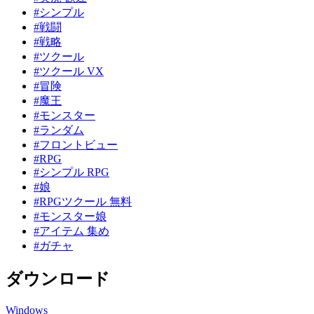
#シンプル
#戦闘
#戦略
#ツクール
#ツクール VX
#冒険
#魔王
#モンスター
#ランダム
#フロントビュー
#RPG
#シンプル RPG
#娘
#RPGツクール 無料
#モンスター娘
#アイテム 集め
#ガチャ
ダウンロード
Windows