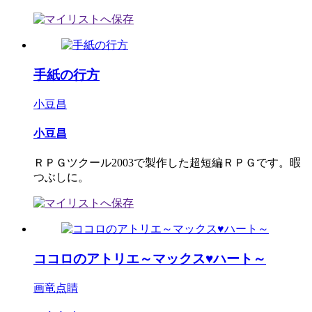
手紙の行方
小豆昌
小豆昌
ＲＰＧツクール2003で製作した超短編ＲＰＧです。暇
つぶしに。
ココロのアトリエ～マックス♥ハート～
画竜点睛