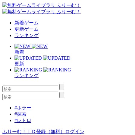
新着ゲーム
更新ゲーム
ランキング
新着
更新
ランキング
#ホラー
#探索
#レトロ
ふりーむ！ＩＤ登録（無料）
ログイン