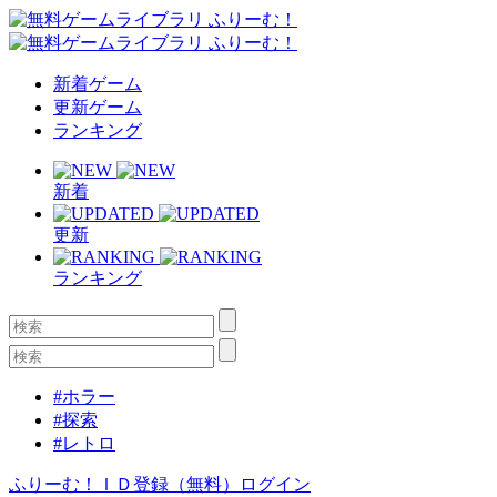
新着ゲーム
更新ゲーム
ランキング
新着
更新
ランキング
#ホラー
#探索
#レトロ
ふりーむ！ＩＤ登録（無料）
ログイン