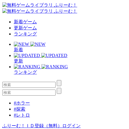
新着ゲーム
更新ゲーム
ランキング
新着
更新
ランキング
#ホラー
#探索
#レトロ
ふりーむ！ＩＤ登録（無料）
ログイン