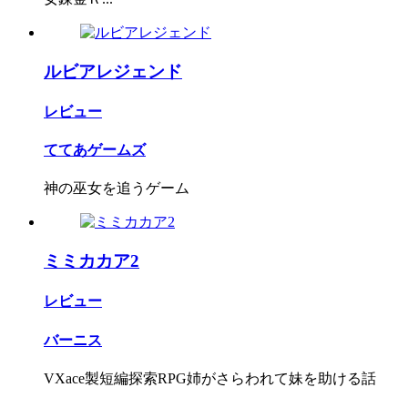
ルビアレジェンド
レビュー
ててあゲームズ
神の巫女を追うゲーム
ミミカカア2
レビュー
バーニス
VXace製短編探索RPG姉がさらわれて妹を助ける話