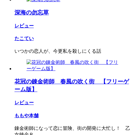
深海の勿忘草
レビュー
たこてい
いつかの恋人が、今更私を殺しにくる話
花冠の錬金術師 春風の吹く街 【フリーゲ
ーム版】
レビュー
ももや本舗
錬金術師になって恋に冒険、街の開発に大忙し！ 乙
女錬金Ｒ...