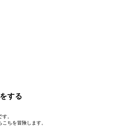
険をする
です。
ちこちを冒険します。