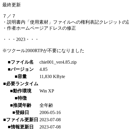
最終更新
７／７
・説明書内「使用素材」ファイルへの権利表記クレジットの
・作者ホームページアドレスの修正
・・・2023・・・
※ツクール2000RTPが不要になりました
■ファイル名
chie001_ver4.85.zip
■バージョン
4.85
■容量
11,830 KByte
■必要ランタイム
■動作環境
Win XP
■特徴
■推奨年齢
全年齢
■登録日
2006-05-16
■ファイル更新日
2023-07-08
■情報更新日
2023-07-08