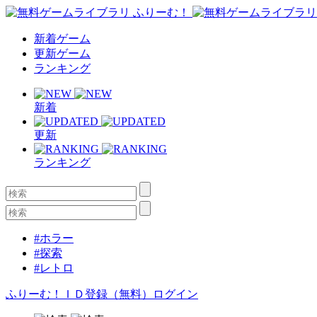
新着ゲーム
更新ゲーム
ランキング
新着
更新
ランキング
#ホラー
#探索
#レトロ
ふりーむ！ＩＤ登録（無料）
ログイン