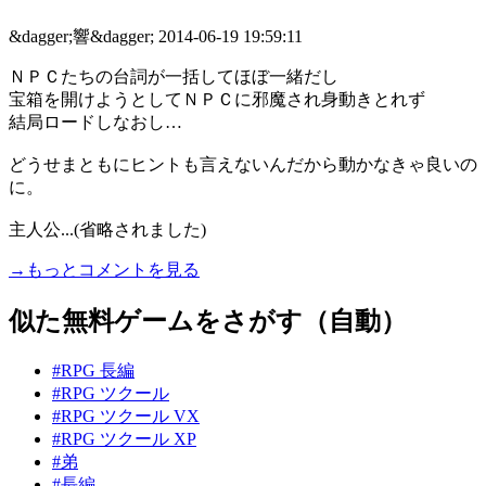
&dagger;響&dagger;
2014-06-19 19:59:11
ＮＰＣたちの台詞が一括してほぼ一緒だし
宝箱を開けようとしてＮＰＣに邪魔され身動きとれず
結局ロードしなおし…
どうせまともにヒントも言えないんだから動かなきゃ良いの
に。
主人公...(省略されました)
→もっとコメントを見る
似た無料ゲームをさがす（自動）
#RPG 長編
#RPG ツクール
#RPG ツクール VX
#RPG ツクール XP
#弟
#長編