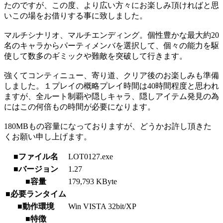
たのですが、この度、より広い方々にお楽しみ頂ければと思
いこの場をお借りする事に致しました。
マルチシナリオ、マルチエンディング。個性豊かな最大約20
名のキャラからパーティメンバを選択して、個々の能力を駆
使して数多のギミックや難敵を突破して行きます。
強くてコンティニュー、寄り道、クリア後のお楽しみも準備
しました。１プレイの概略プレイ時間は40時間程度と思われ
ますが、全ルート制覇や隠しキャラ、隠しアイテム発見の為
にはこの何倍もの時間が必要になります。
180MBもの容量になっておりますが、どうかお許し頂きた
くお願い申し上げます。
■ファイル名
LOT0127.exe
■バージョン
1.27
■容量
179,793 KByte
■必要ランタイム
■動作環境
Win VISTA 32bit/XP
■特徴