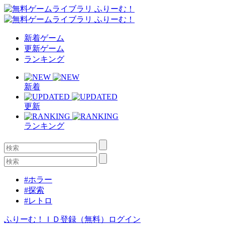
新着ゲーム
更新ゲーム
ランキング
新着
更新
ランキング
#ホラー
#探索
#レトロ
ふりーむ！ＩＤ登録（無料）
ログイン