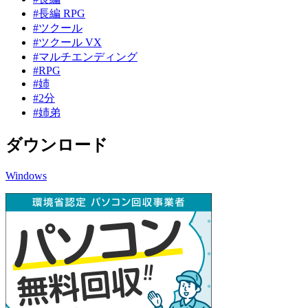
#長編 RPG
#ツクール
#ツクール VX
#マルチエンディング
#RPG
#姉
#2分
#姉弟
ダウンロード
Windows