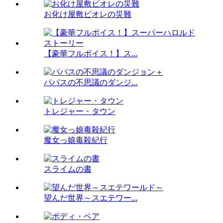
お化け屋敷ビオレの災難
【豪華フルボイス！】ス...
パパスの不思議のダンジ...
トレジャー・タウン
魔女っ娘毒殺紀行
スライムの書
望んだ世界～スエテワー...