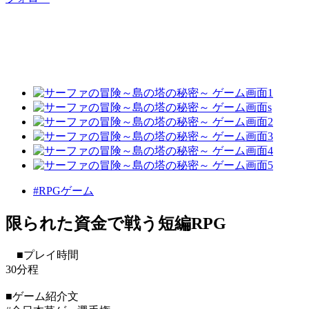
#RPGゲーム
限られた資金で戦う短編RPG
■プレイ時間
30分程
■ゲーム紹介文