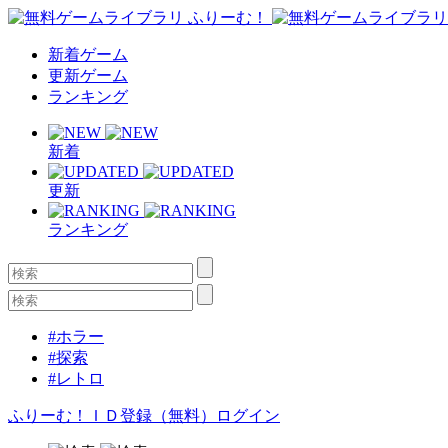
新着ゲーム
更新ゲーム
ランキング
新着
更新
ランキング
#ホラー
#探索
#レトロ
ふりーむ！ＩＤ登録（無料）
ログイン