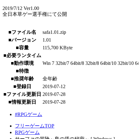
2019/7/12 Ver1.00
全日本草ゲー選手権にて公開
■ファイル名
safa1.01.zip
■バージョン
1.01
■容量
115,700 KByte
■必要ランタイム
■動作環境
Win 7 32bit/7 64bit/8 32bit/8 64bit/10 32bit/10 6
■特徴
■推奨年齢
全年齢
■登録日
2019-07-12
■ファイル更新日
2019-07-28
■情報更新日
2019-07-28
#RPGゲーム
フリーゲームTOP
RPGゲーム
サーファの冒険～島の塔の秘密～ [ Windows ]