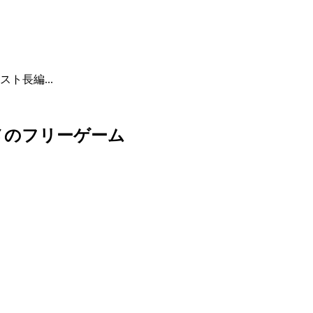
ト長編...
メのフリーゲーム