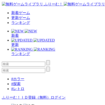
新着ゲーム
更新ゲーム
ランキング
新着
更新
ランキング
#ホラー
#探索
#レトロ
ふりーむ！ＩＤ登録（無料）
ログイン