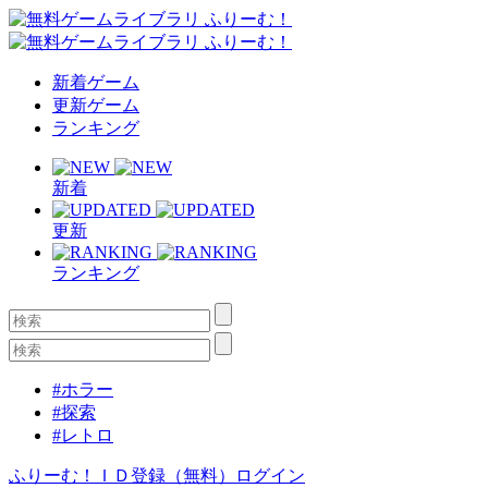
新着ゲーム
更新ゲーム
ランキング
新着
更新
ランキング
#ホラー
#探索
#レトロ
ふりーむ！ＩＤ登録（無料）
ログイン