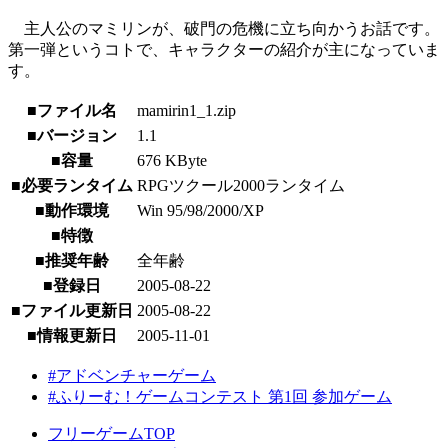
主人公のマミリンが、破門の危機に立ち向かうお話です。
第一弾というコトで、キャラクターの紹介が主になっていま
す。
■ファイル名
mamirin1_1.zip
■バージョン
1.1
■容量
676 KByte
■必要ランタイム
RPGツクール2000ランタイム
■動作環境
Win 95/98/2000/XP
■特徴
■推奨年齢
全年齢
■登録日
2005-08-22
■ファイル更新日
2005-08-22
■情報更新日
2005-11-01
#アドベンチャーゲーム
#ふりーむ！ゲームコンテスト 第1回 参加ゲーム
フリーゲームTOP