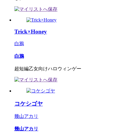
Trick×Honey
白鴉
白鴉
超短編乙女向けハロウィンゲー
コケシゴヤ
幾山アカリ
幾山アカリ