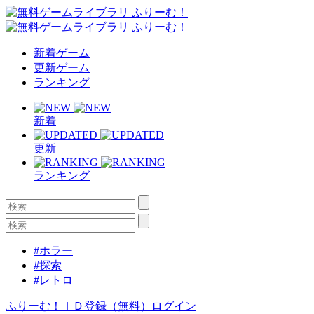
新着ゲーム
更新ゲーム
ランキング
新着
更新
ランキング
#ホラー
#探索
#レトロ
ふりーむ！ＩＤ登録（無料）
ログイン