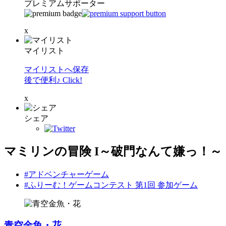
プレミアムサポーター
x
マイリスト
マイリストへ保存
後で便利♪ Click!
x
シェア
マミリンの冒険 I～破門なんて嫌っ！～
#アドベンチャーゲーム
#ふりーむ！ゲームコンテスト 第1回 参加ゲーム
青空金魚・花