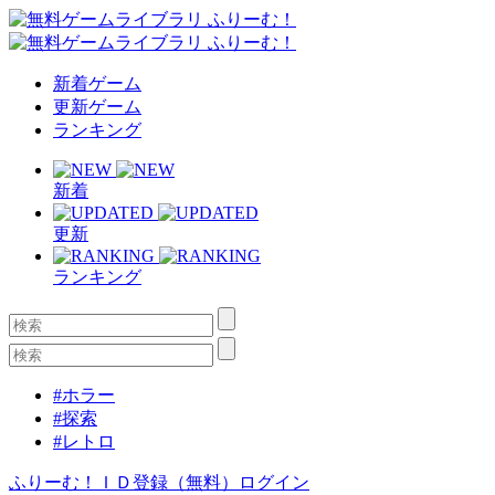
新着ゲーム
更新ゲーム
ランキング
新着
更新
ランキング
#ホラー
#探索
#レトロ
ふりーむ！ＩＤ登録（無料）
ログイン