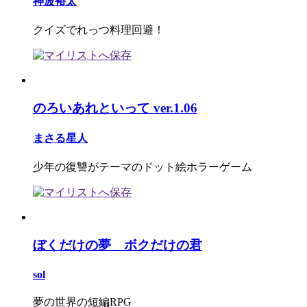
神波裕太
クイズでれっつ料理回避！
のろいあれといって ver.1.06
まさる星人
少年の復讐がテーマのドット絵ホラーゲーム
ぼくだけの夢 ボクだけの君
sol
夢の世界の短編RPG