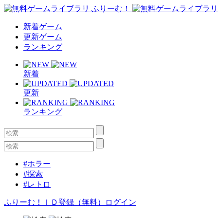
新着ゲーム
更新ゲーム
ランキング
新着
更新
ランキング
#ホラー
#探索
#レトロ
ふりーむ！ＩＤ登録（無料）
ログイン