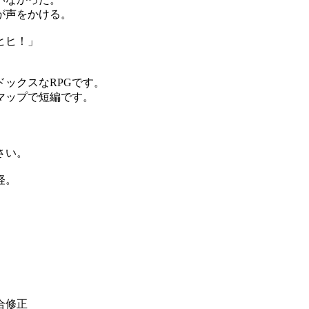
が声をかける。
ヒヒ！」
ックスなRPGです。
マップで短編です。
さい。
軽。
合修正