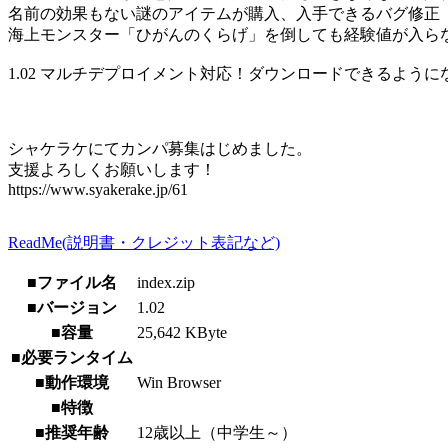
名前の効果もない謎のアイテムが購入、入手できるバグ修正
海上モンスター「ひがんのくらげ」を倒しても経験値が入ら
1.02 マルチデプロイメント対応！ダウンロードできるように
シャケラケにてカンパ募集はじめました。
支援よろしくお願いします！
https://www.syakerake.jp/61
ReadMe(説明書・クレジット表記など)
■ファイル名
index.zip
■バージョン
1.02
■容量
25,642 KByte
■必要ランタイム
■動作環境
Win Browser
■特徴
■推奨年齢
12歳以上（中学生～）