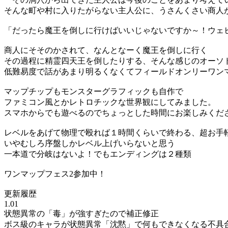
そんな町や村に入りたがらない主人公に、うさんくさい商人
「だったら魔王を倒しに行けばいいじゃないですか～！ウェ
商人にそそのかされて、なんとなーく魔王を倒しに行く
その過程に精霊四天王を倒したりする、そんな感じのオーソド
低難易度で話があまり明るくなくてフィールドオンリーワン
マップチップもモンスターグラフィックも自作で
ファミコン風とかレトロチックな世界観にしてみました。
スマホからでも遊べるのでちょっとした時間にお楽しみくだ
レベルをあげて物理で殴れば１時間くらいで終わる、超お手
いやむしろ序盤しかレベル上げいらないと思う
一本道で分岐はないよ！でもエンディングは２種類
ワンマップフェス2参加中！
更新履歴
1.01
状態異常の「毒」が強すぎたので補正修正
ボス級のキャラが状態異常「沈黙」で何もできなくなる不具