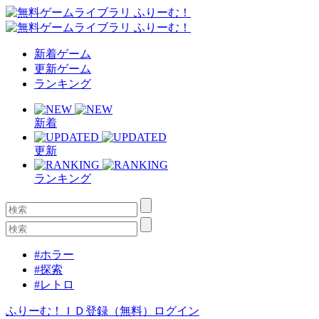
新着ゲーム
更新ゲーム
ランキング
新着
更新
ランキング
#ホラー
#探索
#レトロ
ふりーむ！ＩＤ登録（無料）
ログイン