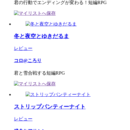
君の行動でエンディングが変わる！短編RPG
冬と夜空とゆきだるま
レビュー
コロ@ころり
君と雪合戦する短編RPG
ストリップパンティーナイト
レビュー