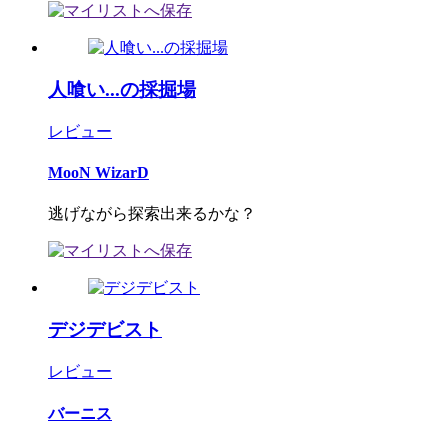
人喰い...の採掘場
レビュー
MooN WizarD
逃げながら探索出来るかな？
デジデビスト
レビュー
バーニス