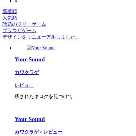
4
新着順
人気順
話題のフリーゲーム
ブラウザゲーム
デザインをリニューアルしました。
Your Sound
カワクラゲ
レビュー
残されたキロクを見つけて
Your Sound
カワクラゲ
•
レビュー