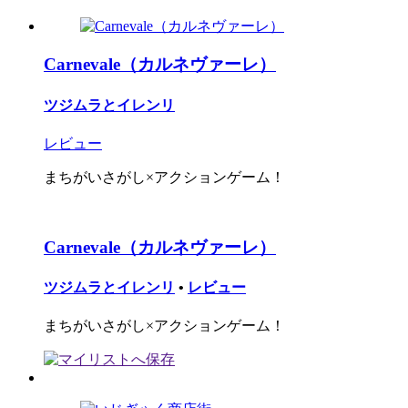
Carnevale（カルネヴァーレ）
ツジムラとイレンリ
レビュー
まちがいさがし×アクションゲーム！
Carnevale（カルネヴァーレ）
ツジムラとイレンリ
•
レビュー
まちがいさがし×アクションゲーム！