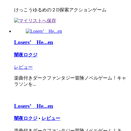
けっこうゆるめの２D探索アクションゲーム
Losers’ He...en
闇夜ロクジ
レビュー
楽曲付きダークファンタジー冒険ノベルゲーム！キャ
ラソンを...
Losers’ He...en
闇夜ロクジ
•
レビュー
楽曲付きダークファンタジー冒険ノベルゲーム！キ...