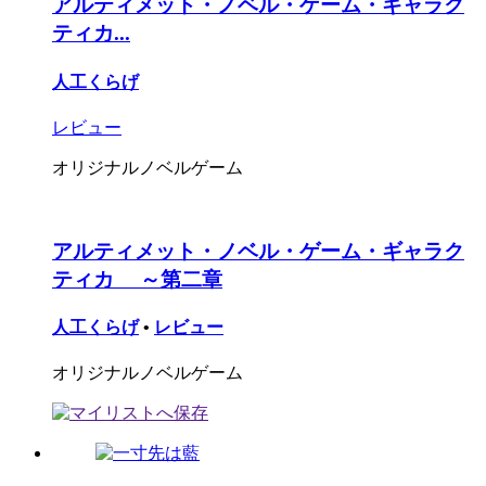
アルティメット・ノベル・ゲーム・ギャラク
ティカ...
人工くらげ
レビュー
オリジナルノベルゲーム
アルティメット・ノベル・ゲーム・ギャラク
ティカ ～第二章
人工くらげ
•
レビュー
オリジナルノベルゲーム