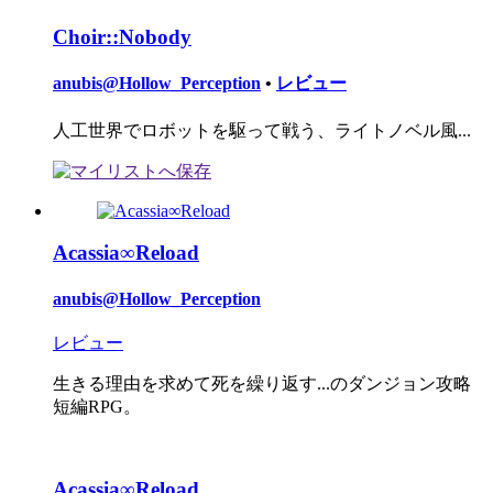
Choir::Nobody
anubis@Hollow_Perception
•
レビュー
人工世界でロボットを駆って戦う、ライトノベル風...
Acassia∞Reload
anubis@Hollow_Perception
レビュー
生きる理由を求めて死を繰り返す...のダンジョン攻略
短編RPG。
Acassia∞Reload