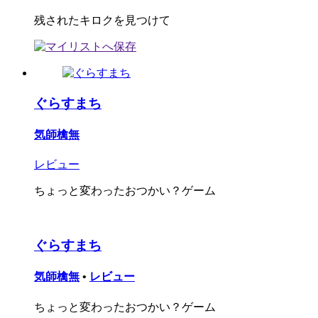
残されたキロクを見つけて
ぐらすまち
気師檎無
レビュー
ちょっと変わったおつかい？ゲーム
ぐらすまち
気師檎無
•
レビュー
ちょっと変わったおつかい？ゲーム