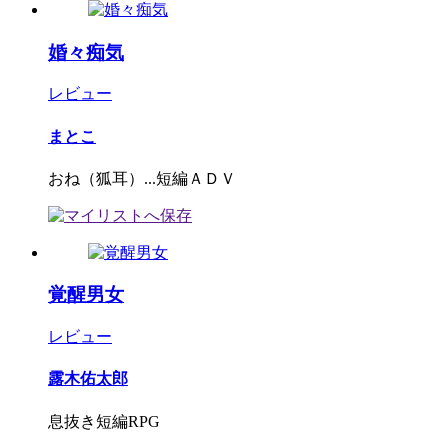
婚々痴気
レビュー
まとこ
おね（狐耳）...短編ＡＤＶ
覚醒男女
レビュー
露木佑太郎
息抜き短編RPG