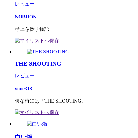
レビュー
NOBUON
母上を倒す物語
THE SHOOTING
レビュー
yone318
暇な時には『THE SHOOTING』
白い焔