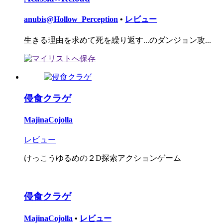
anubis@Hollow_Perception
•
レビュー
生きる理由を求めて死を繰り返す...のダンジョン攻...
侵食クラゲ
MajinaCojolla
レビュー
けっこうゆるめの２D探索アクションゲーム
侵食クラゲ
MajinaCojolla
•
レビュー