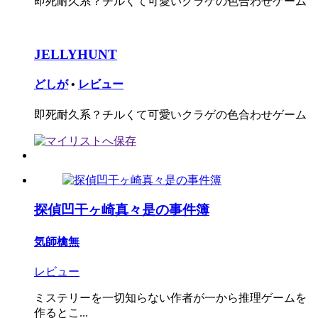
即死耐久系？チルくて可愛いクラゲの色合わせゲーム
JELLYHUNT
どしが
•
レビュー
即死耐久系？チルくて可愛いクラゲの色合わせゲーム
探偵凹干ヶ崎真々是の事件簿
気師檎無
レビュー
ミステリーを一切知らない作者が一から推理ゲームを
作るとこ...