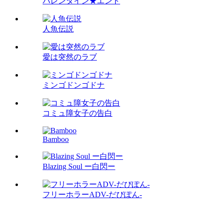
バレンタイン★エンド
人魚伝説
愛は突然のラブ
ミンゴドンゴドナ
コミュ障女子の告白
Bamboo
Blazing Soul ー白閃ー
フリーホラーADV-だびぽん-