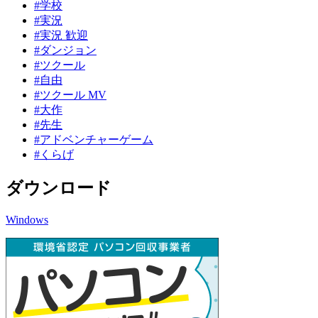
#学校
#実況
#実況 歓迎
#ダンジョン
#ツクール
#自由
#ツクール MV
#大作
#先生
#アドベンチャーゲーム
#くらげ
ダウンロード
Windows