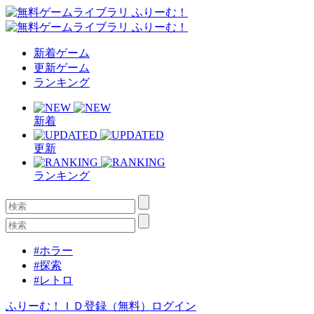
新着ゲーム
更新ゲーム
ランキング
新着
更新
ランキング
#ホラー
#探索
#レトロ
ふりーむ！ＩＤ登録（無料）
ログイン